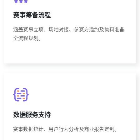
赛事筹备流程
涵盖赛事立项、场地对接、参赛方邀约及物料准备
全流程规划。
数据服务支持
赛事数据统计、用户行为分析及商业报告定制。