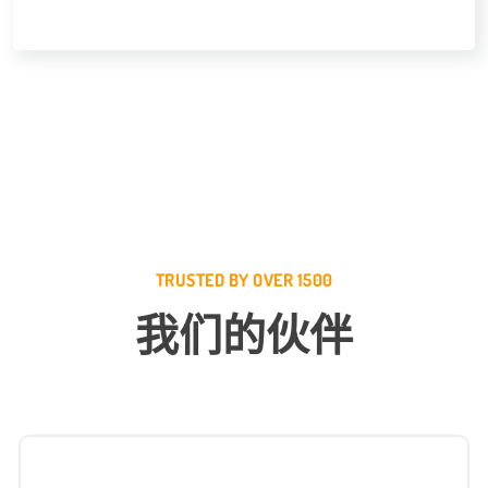
TRUSTED BY OVER 1500
我们的伙伴